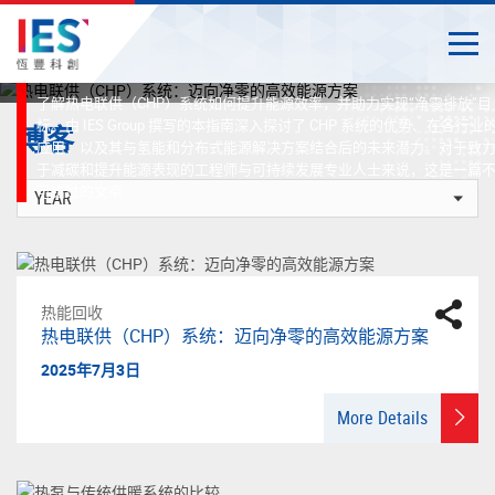
源方案
Togg
2025年7月3日
Close
Start
了解热电联供（CHP）系统如何提升能源效率，并助力实现“净零排放”目
main
标。由 IES Group 撰写的本指南深入探讨了 CHP 系统的优势、在各行业
博客
content
应用，以及其与氢能和分布式能源解决方案结合后的未来潜力。对于致
于减碳和提升能源表现的工程师与可持续发展专业人士来说，这是一篇
可错过的文章
热能回收
热电联供（CHP）系统：迈向净零的高效能源方案
2025年7月3日
More Details